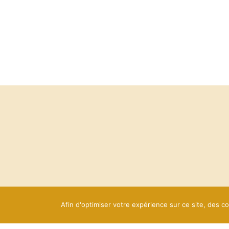
Afin d'optimiser votre expérience sur ce site, des co
Création et Design : Com'Unik