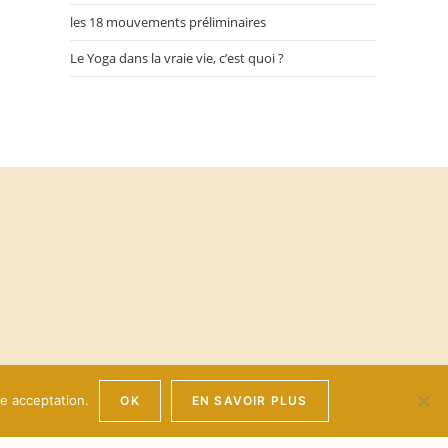
les 18 mouvements préliminaires
Le Yoga dans la vraie vie, c’est quoi ?
re acceptation.
OK
EN SAVOIR PLUS
 et politique de confidentialité des
données